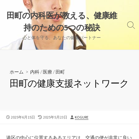
コ
ン
田町の内科医が教える、健康維
テ
持のための5つの秘訣
ン
検
索
ツ
心と体を守る、あなたの健康パートナー
切
へ
り
ス
替
え
キ
ッ
ホーム
>
内科
/
医療
/
田町
プ
田町の健康支援ネットワーク
公
最
投
2025年6月15日
2025年5月23日
KOGURE
開
終
稿
日
更
者
新
港区の中心に位置するあるエリアは、交通の便が非常に良い