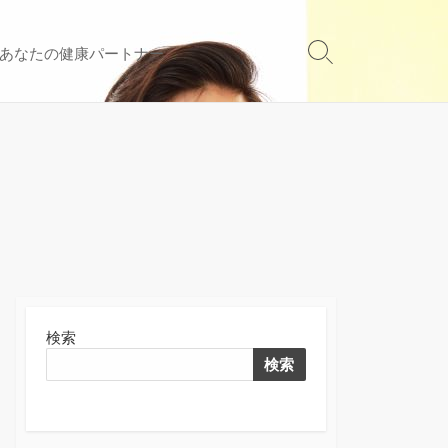
あなたの健康パートナー
検
索
切
り
替
え
検索
検索