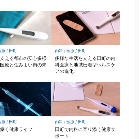
医療
/
田町
内科
/
医療
/
田町
が支える都市の安心多様
多様な生活を支える田町の内
る医療と住みよい街の未
科医療と地域密着型ヘルスケ
アの進化
医療
/
田町
内科
/
医療
/
田町
で築く健康ライフ
田町で内科に寄り添う健康サ
ポート