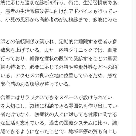
状態に応じた適切な診断を行う。特に、生活習慣病であ
し、患者の生活習慣改善に向けたアドバイスも行ってい
り、小児の風邪から高齢者のがん検診まで、多岐にわた
医師との信頼関係が築かれ、定期的に通院する患者が多
の成果を上げている。また、内科クリニックでは、血液
も行っており、軽微な症状の段階で受診することの重要
連携も特徴で、必要に応じて外科や整形外科などへの紹
ている。アクセスの良い立地に位置しているため、急な
て安心感のある環境が整っている。
待合室にはリラックスできるスペースが設けられてい
ンを大切にし、気軽に相談できる雰囲気を作り出してい
患者だけでなく、無症状の人々に対しても健康に関する
全な生活を支えている。過去の医療システムに比べ、誰
確認できるようになったことで、地域医療の質も向上し