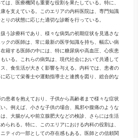
いては、医療機関も重要な役割を果たしている。特に、
健康を支えている。このエリアの内科医院は、専門知識
ひとりの状態に応じた適切な診断を行っている。
に扱う診療科であり、様々な病気の初期症状を見逃さな
ニックの医師は、常に最新の医学知識を持ち、幅広い病
。在籍する医師の中には、特に糖尿病や高血圧、心疾患
々もいる。これらの病気は、現代社会において共通して
レス、食生活が大きく影響を与える。内科では、患者の
要に応じて栄養士や運動指導士と連携を図り、総合的な
層の患者を抱えており、子供から高齢者まで様々な症状
広い。例えば、小さな子供の場合、風邪や腹痛のような
ては、大腸がんや前立腺肥大などの検診、さらには生活
求められる。特に、このエリアにおける内科の役割は、
ュニティの一部としての存在感もある。医師との信頼関