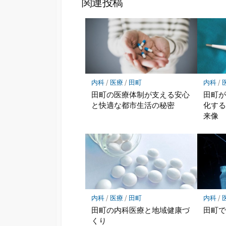
関連投稿
内科
/
医療
/
田町
内科
/
田町の医療体制が支える安心
田町
と快適な都市生活の秘密
化す
来像
内科
/
医療
/
田町
内科
/
田町の内科医療と地域健康づ
田町
くり