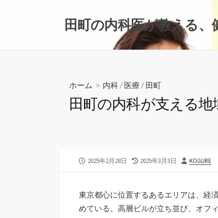
コ
ン
田町の内科医が教える、
テ
ン
ツ
へ
ス
ホーム
>
内科
/
医療
/
田町
キ
田町の内科が支える地
ッ
プ
公
最
投
2025年2月28日
2025年3月3日
KOGURE
開
終
稿
日
更
者
新
東京都心に位置するあるエリアは、経
日
めている。
高層ビルが立ち並び、オフ